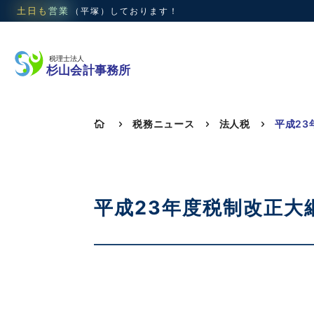
土日も
営業
（平塚）
しております！
税務ニュース
法人税

5
5
5
平成23年度税制改正大