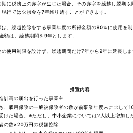
の期に税務上の赤字が生じた場合、その赤字を繰越し翌期以
、現行では欠損金を7年繰り越すことができます。
は、繰越控除をする事業年度の所得金額の80％に使用を制限
金額は、繰越期間を9年とします。
金の使用制限を設けず、繰越期間だけ7年から9年に延長しま
措置内容
進計画の届出を行った事業主
ち、雇用保険の一般被保険者の数が前事業年度末に比して1
受けた場合。※ただし、中小企業については2人以上増加し
者の数×20万円の税額控除