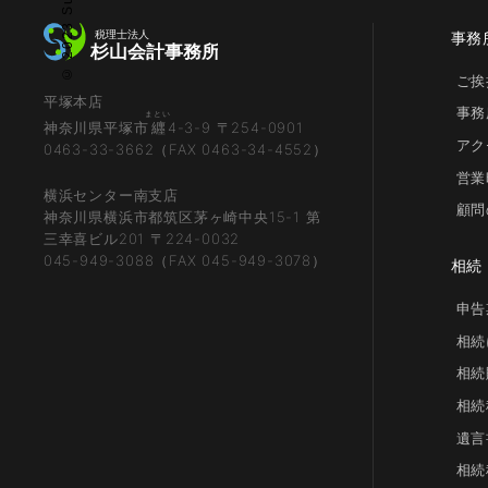
事務
ご挨
平塚本店
事務
まとい
神奈川県平塚市
纒
4-3-9 〒254-0901
アク
0463-33-3662（FAX 0463-34-4552）
営業
横浜センター南支店
顧問
神奈川県横浜市都筑区茅ヶ崎中央15-1 第
三幸喜ビル201 〒224-0032
045-949-3088（FAX 045-949-3078）
相続
申告
相続
相続
相続
遺言
相続