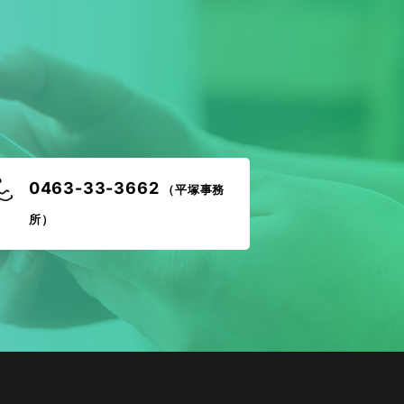
！
0463-33-3662
（平塚事務
所）