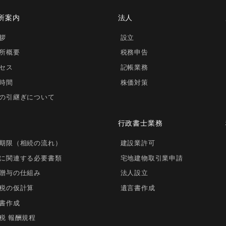
所案内
法人
拶
設立
所概要
税務申告
セス
記帳業務
時間
株価対策
の引継ぎについて
行政書士業務
期限（相続の流れ）
建設業許可
に関連する必要書類
宅地建物取引業申請
贈与の仕組み
法人設立
税の仮計算
遺言書作成
書作成
税 報酬規程