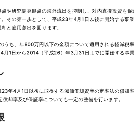
拠点や研究開発拠点の海外流出を抑制し、対内直接投資を促
。その第一歩として、平成23年4月1日以後に開始する事
脱却と雇用創出を図ります。
のうち、年800万円以下の金額について適用される軽減税率を
年4月1日から2014（平成26）年3月31日までに開始する
し
23年4月1日以後に取得する減価償却資産の定率法の償却率
、改定償却率及び保証率についても一定の整備を行います。
限