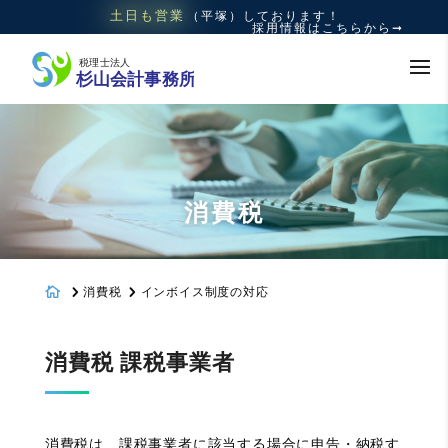
土日も
営業
（平塚）
しております！
採用情報はこちらから➞
消費税
5
5
消費税
インボイス制度の対応

消費税 課税事業者
消費税は、課税事業者に該当する場合に申告・納税す