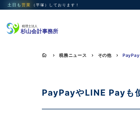
土日も
営業
（平塚）
しております！
税務ニュース
その他

5
5
5
PayPayやLINE 