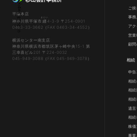
© 2023 Sugiyama kaikei inc.
ご挨
平塚本店
事務
まとい
神奈川県平塚市
纒
4-3-9 〒254-0901
アク
0463-33-3662（FAX 0463-34-4552）
営業
横浜センター南支店
顧問
神奈川県横浜市都筑区茅ヶ崎中央15-1 第
三幸喜ビル201 〒224-0032
045-949-3088（FAX 045-949-3078）
相続
申告
相続
相続
相続
遺言
相続
株価
事業