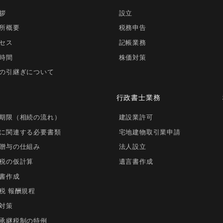
拶
設立
所概要
税務申告
セス
記帳業務
時間
株価対策
の引継ぎについて
行政書士業務
期限（相続の流れ）
建設業許可
に関連する必要書類
宅地建物取引業申請
贈与の仕組み
法人設立
税の仮計算
遺言書作成
書作成
税 報酬規程
対策
承継税制の特例