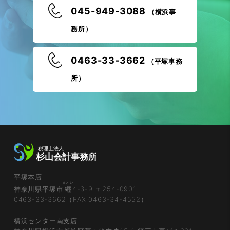
045-949-3088
（横浜事
務所）
0463-33-3662
（平塚事務
所）
平塚本店
まとい
神奈川県平塚市
纒
4-3-9 〒254-0901
0463-33-3662（FAX 0463-34-4552）
横浜センター南支店