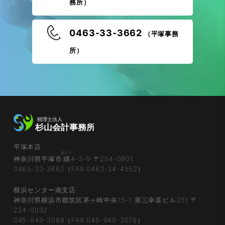
務所）
0463-33-3662
（平塚事務
所）
平塚本店
まとい
神奈川県平塚市
纒
4-3-9 〒254-0901
0463-33-3662（FAX 0463-34-4552）
横浜センター南支店
神奈川県横浜市都筑区茅ヶ崎中央15-1 第三幸喜ビル201 〒
224-0032
045-949-3088（FAX 045-949-3078）