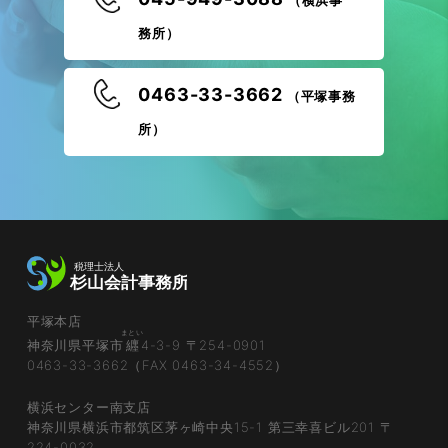
（横浜事
務所）
0463-33-3662
（平塚事務
所）
平塚本店
まとい
神奈川県平塚市
纒
4-3-9 〒254-0901
0463-33-3662（FAX 0463-34-4552）
横浜センター南支店
神奈川県横浜市都筑区茅ヶ崎中央15-1 第三幸喜ビル201 〒
224-0032