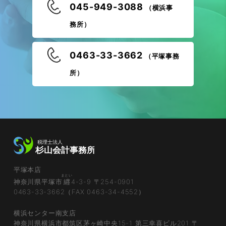
045-949-3088
（横浜事
務所）
0463-33-3662
（平塚事務
所）
平塚本店
まとい
神奈川県平塚市
纒
4-3-9 〒254-0901
0463-33-3662（FAX 0463-34-4552）
横浜センター南支店
神奈川県横浜市都筑区茅ヶ崎中央15-1 第三幸喜ビル201 〒