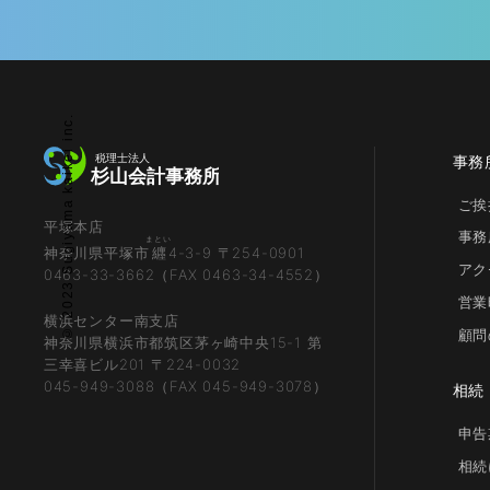
© 2023 Sugiyama kaikei inc.
事務
ご挨
平塚本店
事務
まとい
神奈川県平塚市
纒
4-3-9 〒254-0901
アク
0463-33-3662（FAX 0463-34-4552）
営業
横浜センター南支店
顧問
神奈川県横浜市都筑区茅ヶ崎中央15-1 第
三幸喜ビル201 〒224-0032
045-949-3088（FAX 045-949-3078）
相続
申告
相続