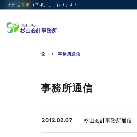
土日も
営業
（平塚）
しております！
事務所通信

5
事務所通信
2012.02.07
杉山会計事務所通信 平