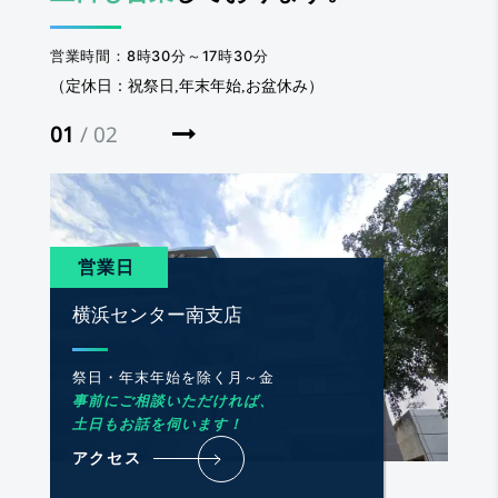
営業時間：8時30分～17時30分
（定休日：祝祭日,年末年始,お盆休み）
01
02
/ 02
/ 02
営業日
営業日
横浜センター南支店
平塚事務所
祭日・年末年始を除く月～金
祭日・年末年始を除いて、
事前にご相談いただければ、
土日も通常営業しております！
土日もお話を伺います！
アクセス
アクセス