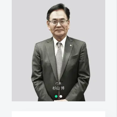
代表
杉山 博