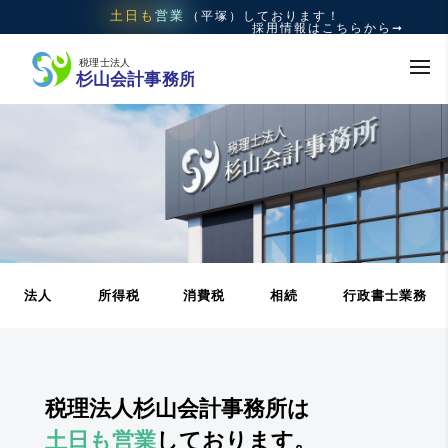
土日も
営業
（平塚）
しております！
採用情報はこちらから➞
法人
所得税
消費税
相続
行政書士業務
税理法人杉山会計事務所は
土日も営業
しております。