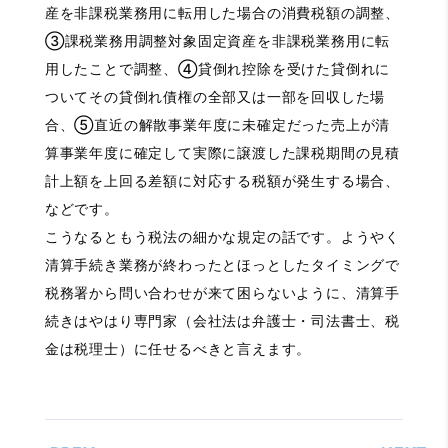
産を非課税業務用に転用した場合の消費税額の調整、
③課税業務用調整対象固定資産を非課税業務用に転
用したことで調整、④貸倒れ控除を受けた貸倒れに
ついてその貸倒れ債権の全部又は一部を回収した場
合、⑤直近の解散事業年度に未確定だった売上が清
算事業年度に確定して実際に譲渡した課税期間の見積
計上額を上回る差額に対応する税額が発生する場合、
などです。
こうなるともう税法の細かな規定の話です。ようやく
清算手続き業務が終わったとほっとしたタイミングで
税務署から問い合わせが来て困らないように、清算手
続きはやはり専門家（会社法は弁護士・司法書士、税
金は税理士）に任せるべきと言えます。