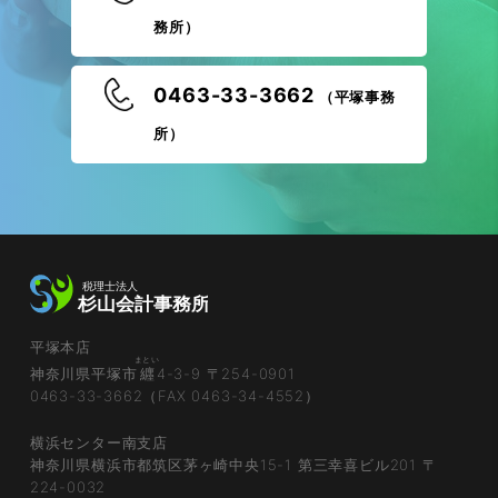
務所）
0463-33-3662
（平塚事務
所）
平塚本店
まとい
神奈川県平塚市
纒
4-3-9 〒254-0901
0463-33-3662（FAX 0463-34-4552）
横浜センター南支店
神奈川県横浜市都筑区茅ヶ崎中央15-1 第三幸喜ビル201 〒
224-0032