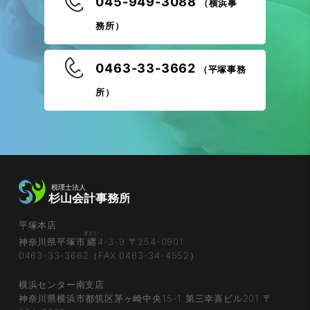
045-949-3088
（横浜事
務所）
0463-33-3662
（平塚事務
所）
平塚本店
まとい
神奈川県平塚市
纒
4-3-9 〒254-0901
0463-33-3662（FAX 0463-34-4552）
横浜センター南支店
神奈川県横浜市都筑区茅ヶ崎中央15-1 第三幸喜ビル201 〒