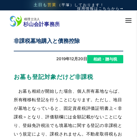
土日も
営業
（平塚）
しております！
採用情報はこちらから➞
非課税墓地購入と債務控除
2019年12月20日
|
相続・贈与税
お墓も登記対象だけど非課税
お墓も相続が開始した場合、個人所有墓地ならば、
所有権移転登記を行うことになります。ただし、地目
が墓地となっていると、固定資産税評価証明書上＜非
課税＞となり、評価額欄には金額記載がないことにな
り、登録免許税法でも墳墓地に関する登記の非課税と
いう規定により、課税されません。不動産取得税もお