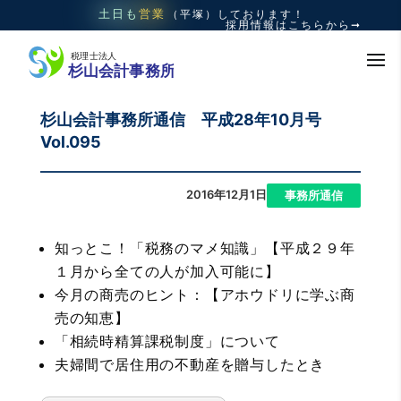
土日も
営業
（平塚）
しております！
採用情報はこちらから➞
杉山会計事務所通信 平成28年10月号
Vol.095
2016年12月1日
|
事務所通信
知っとこ！「税務のマメ知識」【平成２９年
１月から全ての人が加入可能に】
今月の商売のヒント：【アホウドリに学ぶ商
売の知恵】
「相続時精算課税制度」について
夫婦間で居住用の不動産を贈与したとき