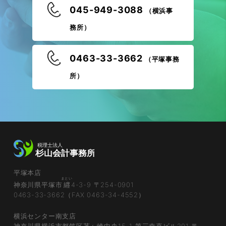
045-949-3088
（横浜事
務所）
0463-33-3662
（平塚事務
所）
平塚本店
まとい
神奈川県平塚市
纒
4-3-9 〒254-0901
0463-33-3662（FAX 0463-34-4552）
横浜センター南支店