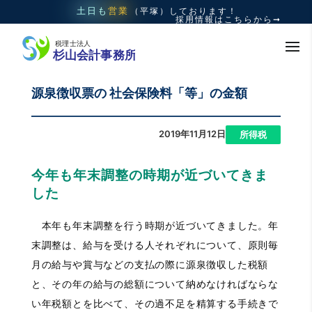
土日も
営業
（平塚）
しております！
採用情報はこちらから➞
源泉徴収票の 社会保険料「等」の金額
2019年11月12日
|
所得税
今年も年末調整の時期が近づいてきま
した
本年も年末調整を行う時期が近づいてきました。年
末調整は、給与を受ける人それぞれについて、原則毎
月の給与や賞与などの支払の際に源泉徴収した税額
と、その年の給与の総額について納めなければならな
い年税額とを比べて、その過不足を精算する手続きで