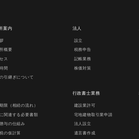
所案内
法人
拶
設立
所概要
税務申告
セス
記帳業務
時間
株価対策
の引継ぎについて
行政書士業務
期限（相続の流れ）
建設業許可
に関連する必要書類
宅地建物取引業申請
贈与の仕組み
法人設立
税の仮計算
遺言書作成