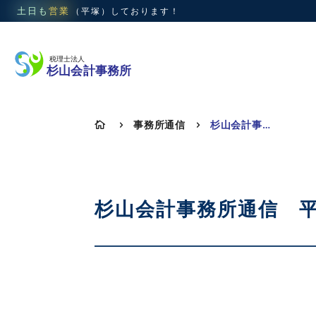
土日も
営業
（平塚）
しております！
事務所通信
杉山会計事務所通信 平成30年11月号 Vol.120

5
5
杉山会計事務所通信 平成3