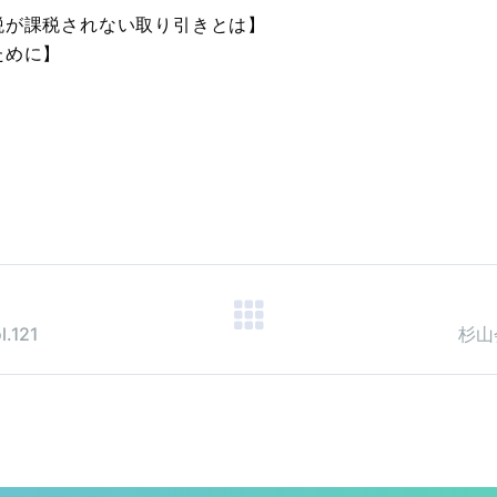
税が課税されない取り引きとは】
ために】
121
杉山