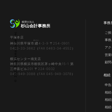
事務
© 2023 Sugiyama kaikei inc.
ご挨
平塚本店
事務
まとい
神奈川県平塚市
纒
4-3-9 〒254-0901
アク
0463-33-3662（FAX 0463-34-4552）
営業
横浜センター南支店
顧問
神奈川県横浜市都筑区茅ヶ崎中央15-1 第
三幸喜ビル201 〒224-0032
045-949-3088（FAX 045-949-3078）
相続
申告
相続
相続
相続