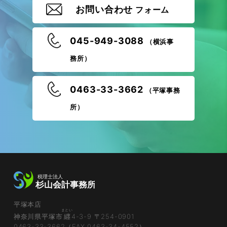
お問い合わせ
フォーム
045-949-3088
（横浜事
務所）
0463-33-3662
（平塚事務
所）
平塚本店
まとい
神奈川県平塚市
纒
4-3-9 〒254-0901
0463-33-3662（FAX 0463-34-4552）