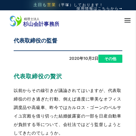
土日も
営業
（平塚）
しております！
採用情報はこちらから➞
代表取締役の監督
2020年10月2日
|
その他
代表取締役の贅沢
以前からその線引きが議論されてはいますが、代表取
締役の行き過ぎた行動、例えば過度に華美なオフィス
調度品や高級車、昨今ではカルロス・ゴーンのベルサ
イユ宮殿を借り切った結婚披露宴の一部を日産自動車
が負担する等について、会社法ではどう監督しようと
してきたのでしょうか。