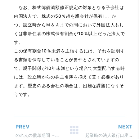
なお、株式簿価減額修正規定の対象となる子会社は
内国法人で、株式の50％超を親会社が保有し、か
つ、設立時からＭ＆Ａまでの間において外国法人もし
くは非居住者の株式保有割合が10％以上だった法人で
す。
この保有割合10％未満を主張するには、それを証明す
る書類を保存していることが要件とされていますの
で、親子関係が10年未満という場合で大型配当する時
には、設立時からの株主名簿を揃えて置く必要があり
ます。歴史のある会社の場合は、困難な課題になりそ
うです。
PREV
NEXT
のれんの償却期間 －買収した事業の価値はいつまで続く？－
起業時の法人銀行口座開設のハードルと事前準備