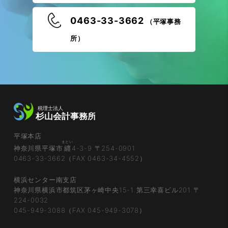
0463-33-3662
（平塚事務
所）
平塚本店
まとい
神奈川県平塚市
纒
4-3-9 〒254-0901
0463-33-3662（FAX 0463-34-4552）
横浜センター南支店
神奈川県横浜市都筑区茅ヶ崎中央15-1 第三幸喜ビル201 〒
224-0032
045-949-3088（FAX 045-949-3078）