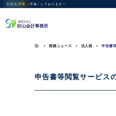
土日も
営業
（平塚）
しております！
税務ニュース
法人税

5
5
5
申告書等閲覧サービス