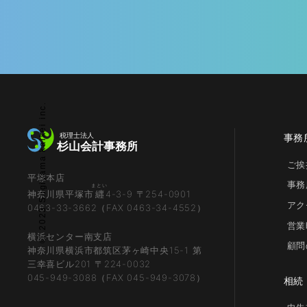
© 2023 Sugiyama kaikei inc.
事務
ご挨
平塚本店
事務
まとい
神奈川県平塚市
纒
4-3-9 〒254-0901
アク
0463-33-3662（FAX 0463-34-4552）
営業
横浜センター南支店
顧問
神奈川県横浜市都筑区茅ヶ崎中央15-1 第
三幸喜ビル201 〒224-0032
045-949-3088（FAX 045-949-3078）
相続