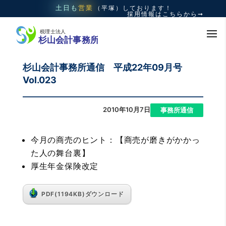
土日も
営業
（平塚）
しております！
採用情報はこちらから➞
杉山会計事務所通信 平成22年09月号
Vol.023
2010年10月7日
|
事務所通信
今月の商売のヒント：【商売が磨きがかかっ
た人の舞台裏】
厚生年金保険改定
PDF(1194KB)ダウンロード