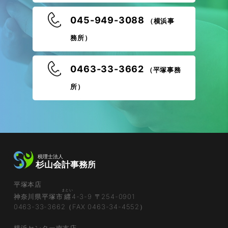
045-949-3088
（横浜事
務所）
0463-33-3662
（平塚事務
所）
平塚本店
まとい
神奈川県平塚市
纒
4-3-9 〒254-0901
0463-33-3662（FAX 0463-34-4552）