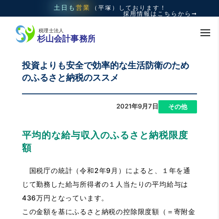
土日も
営業
（平塚）
しております！
採用情報はこちらから➞
投資よりも安全で効率的な生活防衛のため
のふるさと納税のススメ
2021年9月7日
|
その他
平均的な給与収入のふるさと納税限度
額
国税庁の統計（令和2年9月）によると、１年を通
じて勤務した給与所得者の１人当たりの平均給与は
436万円となっています。
この金額を基にふるさと納税の控除限度額（＝寄附金