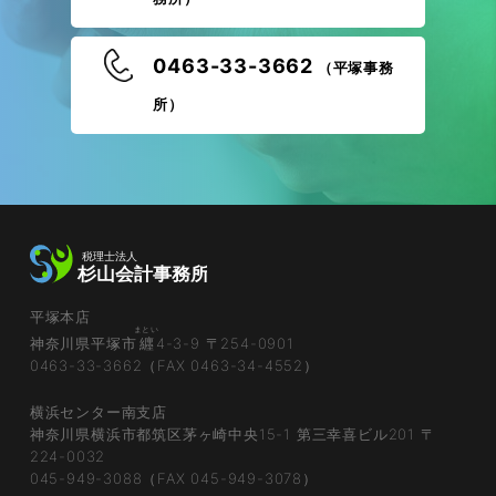
0463-33-3662
（平塚事務
所）
平塚本店
まとい
神奈川県平塚市
纒
4-3-9 〒254-0901
0463-33-3662（FAX 0463-34-4552）
横浜センター南支店
神奈川県横浜市都筑区茅ヶ崎中央15-1 第三幸喜ビル201 〒
224-0032
045-949-3088（FAX 045-949-3078）