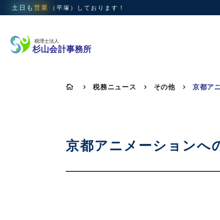
土日も
営業
（平塚）
しております！
税務ニュース
その他

5
5
5
京都アニメーションへの