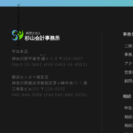
© 2023 Sugiyama kaikei inc.
事務
ご挨
平塚本店
事務
まとい
神奈川県平塚市
纒
4-3-9 〒254-0901
アク
0463-33-3662（FAX 0463-34-4552）
営業
横浜センター南支店
顧問
神奈川県横浜市都筑区茅ヶ崎中央15-1 第
三幸喜ビル201 〒224-0032
045-949-3088（FAX 045-949-3078）
相続
申告
相続
相続