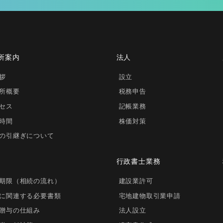
所案内
法人
拶
設立
所概要
税務申告
セス
記帳業務
時間
株価対策
の引継ぎについて
行政書士業務
期限（相続の流れ）
建設業許可
に関連する必要書類
宅地建物取引業申請
贈与の仕組み
法人設立