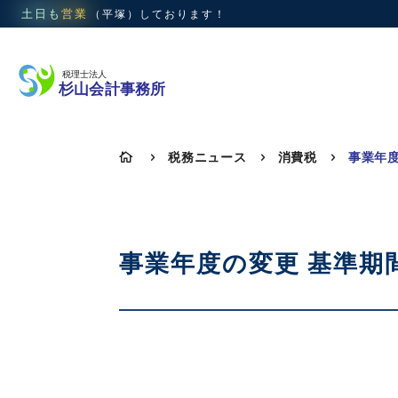
土日も
営業
（平塚）
しております！
税務ニュース
消費税

5
5
5
事業年度の変更 基準期