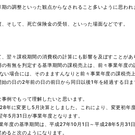
算期の調整といった観点からなされること多いように思われ
、そして、死亡保険金の受領、といった場面などです。
、翌々課税期間の消費税の計算にも影響を及ぼすことがあ
の有無を判定する基準期間の課税売上は、前々事業年度の
たない場合には、そのまますんなりと前々事業年度の課税売
始の日の2年前の日の前日から同日以後1年を経過する日ま
な事例でもって理解したいと思います。
成28年に変更し5月決算としました。これにより、変更初年
～翌年5月31日が事業年度となります。
業年度の基準期間は、平成27年10月1日～平成28年5月3
求めると次のようになります。