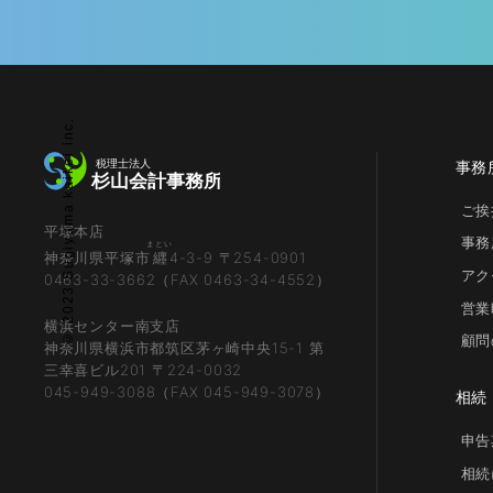
© 2023 Sugiyama kaikei inc.
事務
ご挨
平塚本店
事務
まとい
神奈川県平塚市
纒
4-3-9 〒254-0901
アク
0463-33-3662（FAX 0463-34-4552）
営業
横浜センター南支店
顧問
神奈川県横浜市都筑区茅ヶ崎中央15-1 第
三幸喜ビル201 〒224-0032
045-949-3088（FAX 045-949-3078）
相続
申告
相続