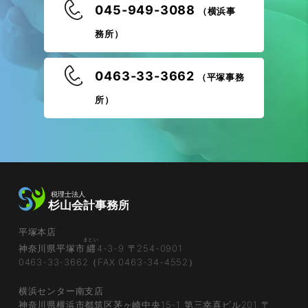
045-949-3088
（横浜事
務所）
0463-33-3662
（平塚事務
所）
平塚本店
まとい
神奈川県平塚市
纒
4-3-9 〒254-0901
0463-33-3662（FAX 0463-34-4552）
横浜センター南支店
神奈川県横浜市都筑区茅ヶ崎中央15-1 第三幸喜ビル201 〒