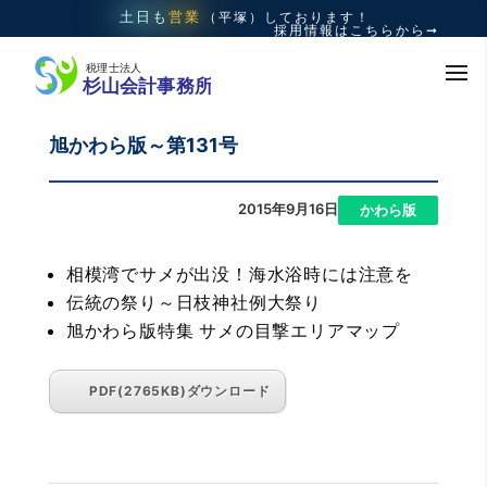
土日も
営業
（平塚）
しております！
採用情報はこちらから➞
旭かわら版～第131号
2015年9月16日
|
かわら版
相模湾でサメが出没！海水浴時には注意を
伝統の祭り～日枝神社例大祭り
旭かわら版特集 サメの目撃エリアマップ
PDF(2765KB)ダウンロード