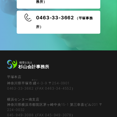
務所）
0463-33-3662
（平塚事務
所）
平塚本店
まとい
神奈川県平塚市
纒
4-3-9 〒254-0901
0463-33-3662（FAX 0463-34-4552）
横浜センター南支店
神奈川県横浜市都筑区茅ヶ崎中央15-1 第三幸喜ビル201 〒
224-0032
045-949-3088（FAX 045-949-3078）