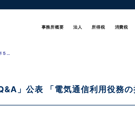
事務所概要
法人
所得税
消費税
平成27年５年 消費税「Q&A」公表 「電気通信利用役務の提供」とは？
「Q&A」公表 「電気通信利用役務