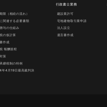
行政書士業務
期限（相続の流れ）
建設業許可
に関連する必要書類
宅地建物取引業申請
贈与の仕組み
法人設立
税の仮計算
遺言書作成
書作成
税 報酬規程
対策
承継税制の特例
4年4月19日最高裁判決