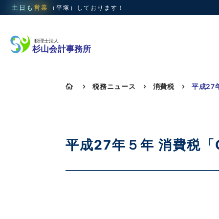
土日も
営業
（平塚）
しております！
税務ニュース
消費税

5
5
5
平成27年５年 消費税