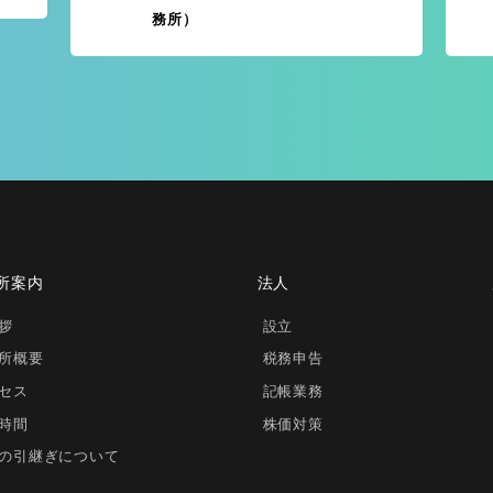
務所）
所案内
法人
拶
設立
所概要
税務申告
セス
記帳業務
時間
株価対策
の引継ぎについて