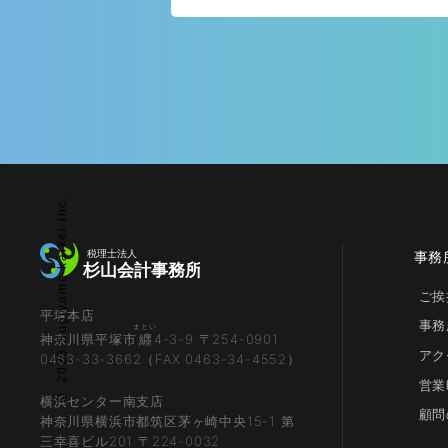
© 2023 Sugiyama kaikei inc.
事務
ご挨
平塚本店
事務
まとい
神奈川県平塚市
纒
4-3-9 〒254-0901
アク
0463-33-3662（FAX 0463-34-4552）
営業
横浜センター南支店
顧問
神奈川県横浜市都筑区茅ヶ崎中央15-1 第
三幸喜ビル201 〒224-0032