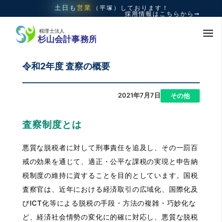
土日も
営業
（平塚）
しております！
採用情報はこちらから➞
令和2年度 査察の概要
2021年7月7日
|
その他
査察制度とは
悪質な脱税者に対して刑事責任を追及し、その一罰百
戒の効果を通じて、適正・公平な課税の実現と申告納
税制度の維持に資することを目的としています。国税
査察官は、近年における経済取引の広域化、国際化及
びICT化等による脱税の手段・方法の複雑・巧妙化な
ど、経済社会情勢の変化に的確に対応し、悪質な脱税