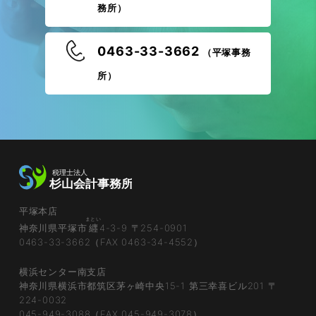
務所）
0463-33-3662
（平塚事務
所）
平塚本店
まとい
神奈川県平塚市
纒
4-3-9 〒254-0901
0463-33-3662（FAX 0463-34-4552）
横浜センター南支店
神奈川県横浜市都筑区茅ヶ崎中央15-1 第三幸喜ビル201 〒
224-0032
045-949-3088（FAX 045-949-3078）