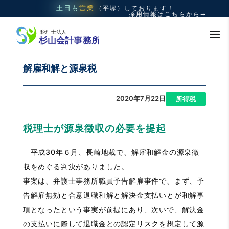
土日も
営業
（平塚）
しております！
採用情報はこちらから➞
解雇和解と源泉税
2020年7月22日
|
所得税
税理士が源泉徴収の必要を提起
平成30年６月、長崎地裁で、解雇和解金の源泉徴
収をめぐる判決がありました。
事案は、弁護士事務所職員予告解雇事件で、まず、予
告解雇無効と合意退職和解と解決金支払いとが和解事
項となったという事実が前提にあり、次いで、解決金
の支払いに際して退職金との認定リスクを想定して源