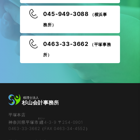
045-949-3088
（横浜事
務所）
0463-33-3662
（平塚事務
所）
平塚本店
まとい
神奈川県平塚市
纒
4-3-9 〒254-0901
0463-33-3662（FAX 0463-34-4552）