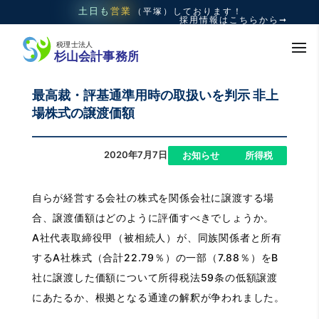
土日も
営業
（平塚）
しております！
採用情報はこちらから➞
最高裁・評基通準用時の取扱いを判示 非上
場株式の譲渡価額
2020年7月7日
|
,
お知らせ
所得税
自らが経営する会社の株式を関係会社に譲渡する場
合、譲渡価額はどのように評価すべきでしょうか。
A社代表取締役甲（被相続人）が、同族関係者と所有
するA社株式（合計22.79％）の一部（7.88％）をB
社に譲渡した価額について所得税法59条の低額譲渡
にあたるか、根拠となる通達の解釈が争われました。