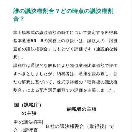
誰の議決権割合？どの時点の議決権割
合？
非上場株式の譲渡価額の時価について規定する所得税
基本通達59－6の実務上の取扱いは、譲渡人の「譲渡
直前の議決権割合」にもとづく評価です（通説的な解
釈）。
課税庁は通説的な解釈により類似業種比準価額で評価
すべきとしましたが、納税者は、通達を読み直し、新
たな解釈に基づいて、株式取得者の「取得後の議決権
割合」による配当還元価額での評価を主張しました。
国（課税庁）
納税者の主張
の主張
甲の議決権割
Ｂ社の議決権割合（取得後）で
合（譲渡直