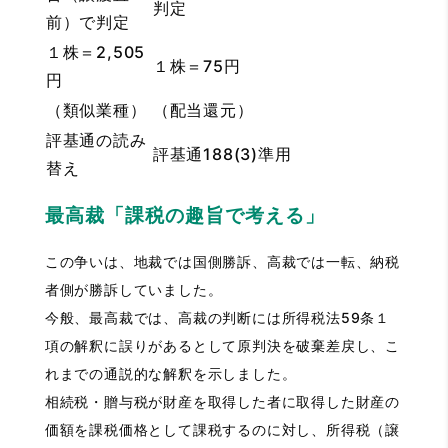
判定
前）で判定
１株＝2,505
１株＝75円
円
（類似業種）
（配当還元）
評基通の読み
評基通188(3)準用
替え
最高裁「課税の趣旨で考える」
この争いは、地裁では国側勝訴、高裁では一転、納税
者側が勝訴していました。
今般、最高裁では、高裁の判断には所得税法59条１
項の解釈に誤りがあるとして原判決を破棄差戻し、こ
れまでの通説的な解釈を示しました。
相続税・贈与税が財産を取得した者に取得した財産の
価額を課税価格として課税するのに対し、所得税（譲