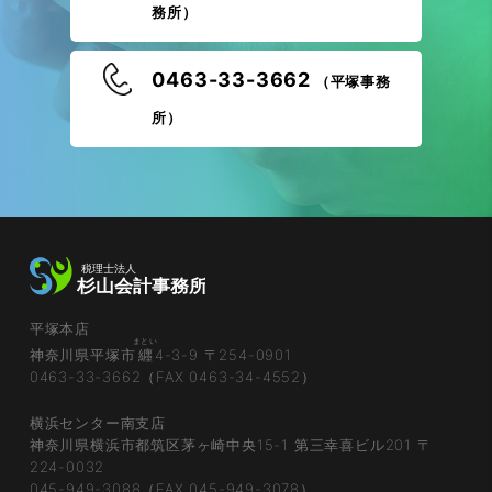
務所）
0463-33-3662
（平塚事務
所）
平塚本店
まとい
神奈川県平塚市
纒
4-3-9 〒254-0901
0463-33-3662（FAX 0463-34-4552）
横浜センター南支店
神奈川県横浜市都筑区茅ヶ崎中央15-1 第三幸喜ビル201 〒
224-0032
045-949-3088（FAX 045-949-3078）