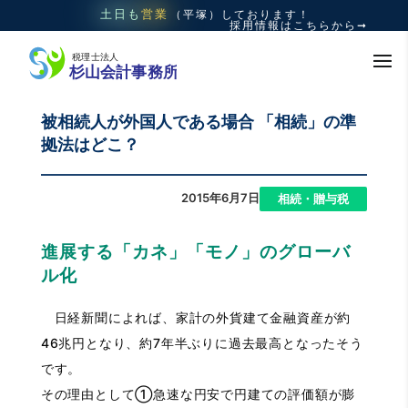
土日も
営業
（平塚）
しております！
採用情報はこちらから➞
被相続人が外国人である場合 「相続」の準
拠法はどこ？
2015年6月7日
|
相続・贈与税
進展する「カネ」「モノ」のグローバ
ル化
日経新聞によれば、家計の外貨建て金融資産が約
46兆円となり、約7年半ぶりに過去最高となったそう
です。
その理由として①急速な円安で円建ての評価額が膨