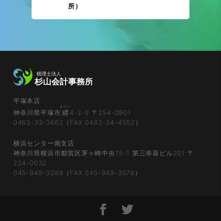
所）
平塚本店
まとい
神奈川県平塚市
纒
4-3-9 〒254-0901
0463-33-3662（FAX 0463-34-4552）
横浜センター南支店
神奈川県横浜市都筑区茅ヶ崎中央15-1 第三幸喜ビル201 〒
224-0032
045-949-3088（FAX 045-949-3078）