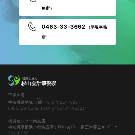
務所）
0463-33-3662
（平塚事務
所）
平塚本店
まとい
神奈川県平塚市
纒
4-3-9 〒254-0901
0463-33-3662（FAX 0463-34-4552）
横浜センター南支店
神奈川県横浜市都筑区茅ヶ崎中央15-1 第三幸喜ビル201 〒
224-0032