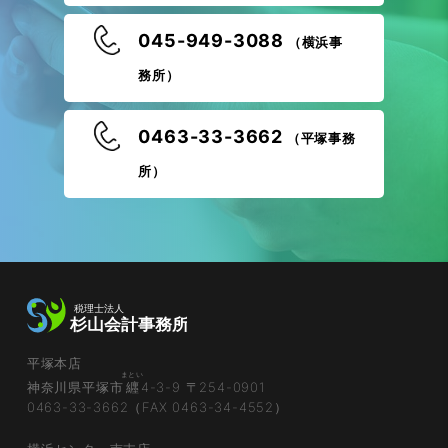
045-949-3088
（横浜事
務所）
0463-33-3662
（平塚事務
所）
平塚本店
まとい
神奈川県平塚市
纒
4-3-9 〒254-0901
0463-33-3662（FAX 0463-34-4552）