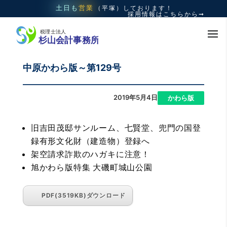
土日も
営業
（平塚）
しております！
採用情報はこちらから➞
中原かわら版～第129号
2019年5月4日
|
かわら版
旧吉田茂邸サンルーム、七賢堂、兜門の国登
録有形文化財（建造物）登録へ
架空請求詐欺のハガキに注意！
旭かわら版特集 大磯町城山公園
PDF(3519KB)ダウンロード