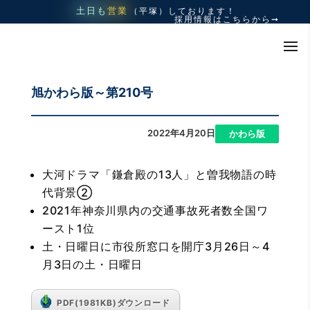
土日も
営業
（平塚）
しております！
採用情報はこちらから➞
旭かわら版～第210号
2022年4月20日
|
かわら版
大河ドラマ「鎌倉殿の13人」と曽我物語の時
代背景②
2021年神奈川県内の交通事故死者数全国ワ
ースト1位
土・日曜日に市役所窓口を開庁3月26日～4
月3日の土・日曜日
PDF(1981KB)ダウンロード