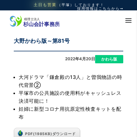
土日も
営業
（平塚）
しております！
採用情報はこちらから➞
大野かわら版～第81号
2022年4月20日
|
かわら版
大河ドラマ「鎌倉殿の13人」と曽我物語の時
代背景②
平塚市の公共施設の使用料がキャッシュレス
決済可能に！
妊婦に新型コロナ用抗原定性検査キットを配
布
PDF(1985KB)ダウンロード