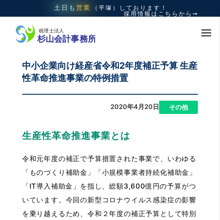
土日も
営業
（平塚）
しております！
採用情報はこちらから➞
中小企業向け経産省令和2年度補正予算 生産
性革命推進事業の特例措置
2020年4月20日
|
その他
生産性革命推進事業とは
令和元年度の補正で予算措置された事業で、いわゆる
「ものづくり補助金」「小規模事業者持続化補助金」
「IT導入補助金」を指し、総額3,600億円の予算がつ
いています。今回の新型コロナウイルス感染症の影響
を乗り越えるため、令和２年度の補正予算として特別