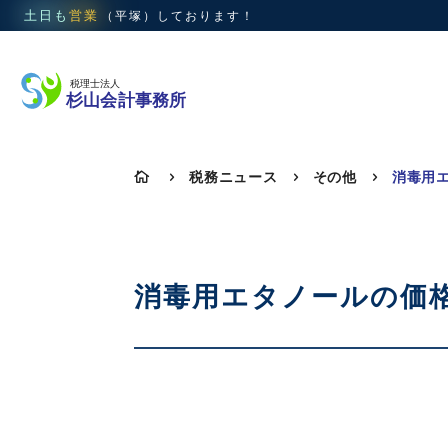
土日も
営業
（平塚）
しております！
税務ニュース
その他

5
5
5
消毒用エタノールの価