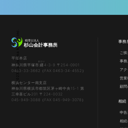
© 2023 Sugiyama kaikei inc.
事務
ご挨
平塚本店
事務
まとい
神奈川県平塚市
纒
4-3-9 〒254-0901
アク
0463-33-3662（FAX 0463-34-4552）
営業
横浜センター南支店
顧問
神奈川県横浜市都筑区茅ヶ崎中央15-1 第
三幸喜ビル201 〒224-0032
045-949-3088（FAX 045-949-3078）
相続
申告
相続