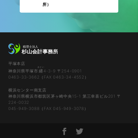
所）
平塚本店
まとい
神奈川県平塚市
纒
4-3-9 〒254-0901
0463-33-3662（FAX 0463-34-4552）
横浜センター南支店
神奈川県横浜市都筑区茅ヶ崎中央15-1 第三幸喜ビル201 〒
224-0032
045-949-3088（FAX 045-949-3078）