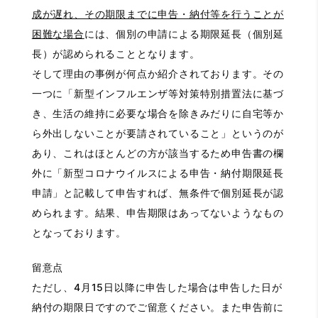
成が遅れ、その期限までに申告・納付等を行うことが
困難な場合
には、個別の申請による期限延長（個別延
長）が認められることとなります。
そして理由の事例が何点か紹介されております。その
一つに「新型インフルエンザ等対策特別措置法に基づ
き、生活の維持に必要な場合を除きみだりに自宅等か
ら外出しないことが要請されていること」というのが
あり、これはほとんどの方が該当するため申告書の欄
外に「新型コロナウイルスによる申告・納付期限延長
申請」と記載して申告すれば、無条件で個別延長が認
められます。結果、申告期限はあってないようなもの
となっております。
留意点
ただし、4月15日以降に申告した場合は申告した日が
納付の期限日ですのでご留意ください。また申告前に