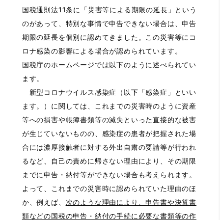
国税通則法11条に「災害等による期限の延長」という
のがあって、特別な事情で申告できない場合は、申告
期限の延長を個別に認めてきました。この災害等にコ
ロナ感染の影響による場合が認められています。
国税庁のホームページでは以下のように述べられてい
ます。
新型コロナウイルス感染症（以下「感染症」といい
ます。）に関しては、これまでの災害時のように資産
等への損害や帳簿書類等の滅失といった直接的な被害
が生じていないものの、感染症の患者が把握された場
合には濃厚接触者に対する外出自粛の要請等が行われ
るなど、自己の責めに帰さない理由により、その期限
までに申告・納付等ができない場合も考えられます。
よって、これまでの災害時に認められていた理由のほ
か、例えば、
次のような理由により、申告書や決算書
類などの国税の申告・納付の手続に必要な書類等の作