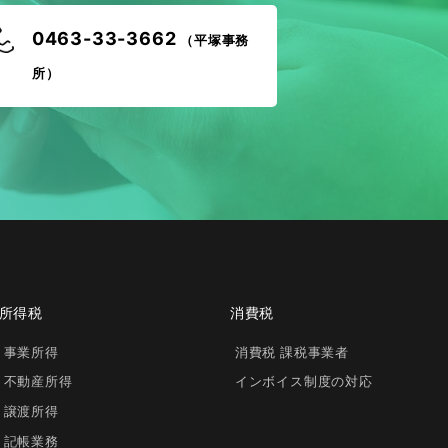
0463-33-3662
（平塚事務
所）
所得税
消費税
事業所得
消費税 課税事業者
不動産所得
インボイス制度の対応
譲渡所得
記帳業務