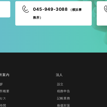
045-949-3088
（横浜事
務所）
所案内
法人
拶
設立
所概要
税務申告
セス
記帳業務
時間
株価対策