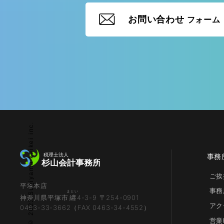
お問い合わせ
フォーム
© 2023 Sugiyama kaikei inc.
事務
ご挨
平塚本店
事務
まとい
神奈川県平塚市
纒
4-3-9 〒254-0901
アク
0463-33-3662（FAX 0463-34-4552）
営業