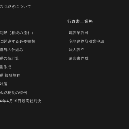
の引継ぎについて
行政書士業務
期限（相続の流れ）
建設業許可
に関連する必要書類
宅地建物取引業申請
贈与の仕組み
法人設立
税の仮計算
遺言書作成
書作成
税 報酬規程
対策
承継税制の特例
4年4月19日最高裁判決