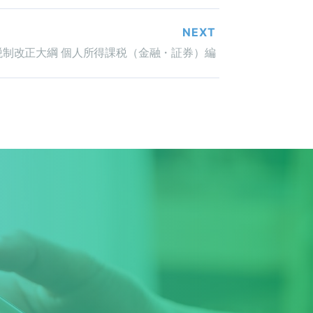
NEXT
税制改正大綱 個人所得課税（金融・証券）編
！