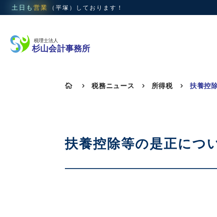
土日も
営業
（平塚）
しております！
税務ニュース
所得税

5
5
5
扶養控除等の是正につ