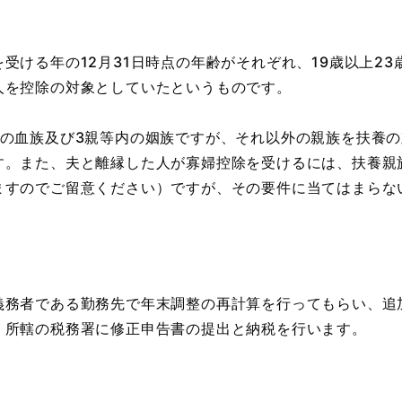
ける年の12月31日時点の年齢がそれぞれ、19歳以上23
人を控除の対象としていたというものです。
の血族及び3親等内の姻族ですが、それ以外の親族を扶養の
す。また、夫と離縁した人が寡婦控除を受けるには、扶養親
ますのでご留意ください）ですが、その要件に当てはまらな
務者である勤務先で年末調整の再計算を行ってもらい、追
、所轄の税務署に修正申告書の提出と納税を行います。