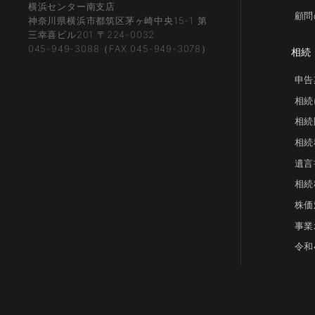
横浜センター南支店
顧問
神奈川県横浜市都筑区茅ヶ崎中央15-1 第
三幸喜ビル201 〒224-0032
045-949-3088（FAX 045-949-3078）
相続
申告
相続
相続
相続
遺言
相続
株価
事業
令和