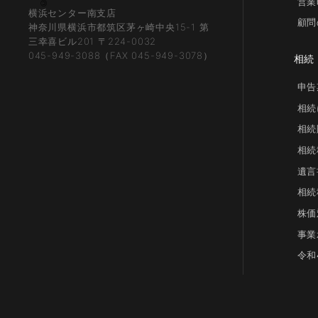
営業
横浜センター南支店
顧問
神奈川県横浜市都筑区茅ヶ崎中央15-1 第
三幸喜ビル201 〒224-0032
045-949-3088（FAX 045-949-3078）
相続
申告
相続
相続
相続
遺言
相続
株価
事業
令和