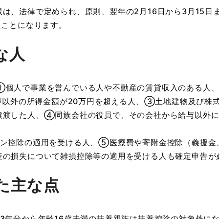
は、法律で定められ、原則、翌年の2月16日から3月15日
たことになります。
な人
①個人で事業を営んでいる人や不動産の賃貸収入のある人
所得以外の所得金額が20万円を超える人、③土地建物及び株
譲渡した人、④同族会社の役員で、その会社から給与以外に
ーン控除の適用を受ける人、⑤医療費や寄附金控除（義援金
産の損失について雑損控除等の適用を受ける人も確定申告が
た主な点
3年分から年齢16歳未満の扶養親族は扶養控除の対象外に