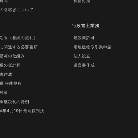
時間
株価対策
の引継ぎについて
行政書士業務
期限（相続の流れ）
建設業許可
に関連する必要書類
宅地建物取引業申請
贈与の仕組み
法人設立
税の仮計算
遺言書作成
書作成
税 報酬規程
対策
承継税制の特例
4年4月19日最高裁判決