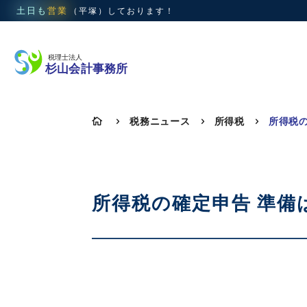
土日も
営業
（平塚）
しております！
税務ニュース
所得税

5
5
5
所得税の確定申告 準備