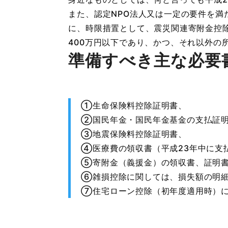
また、認定NPO法人又は一定の要件を
に、時限措置として、震災関連寄附金控
400万円以下であり、かつ、それ以外の
準備すべき主な必要
①生命保険料控除証明書、
②国民年金・国民年金基金の支払証
③地震保険料控除証明書、
④医療費の領収書（平成23年中に支
⑤寄附金（義援金）の領収書、証明
⑥雑損控除に関しては、損失額の明細
⑦住宅ローン控除（初年度適用時）に