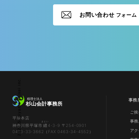
お問い合わせ
フォーム
© 2023 Sugiyama kaikei inc.
事務
ご挨
平塚本店
事務
まとい
神奈川県平塚市
纒
4-3-9 〒254-0901
アク
0463-33-3662（FAX 0463-34-4552）