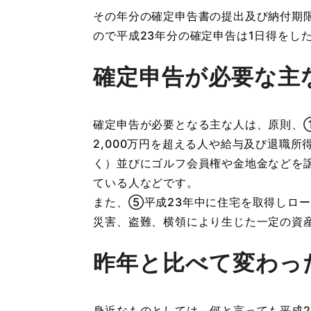
その年分の確定申告書の提出及び納付期限
ので平成23年分の確定申告は1日得をし
確定申告が必要な主
確定申告が必要となる主な人は、原則、
2,000万円を超える人や給与及び退職
く）並びにゴルフ会員権や金地金などを
ている人などです。
また、⑤平成23年中に住宅を取得しロ
災害、盗難、横領により生じた一定の資
昨年と比べて変わっ
身近なものとしては、何と言っても平成2