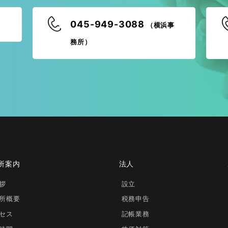
045-949-3088
（横浜事
務所）
所案内
法人
拶
設立
所概要
税務申告
セス
記帳業務