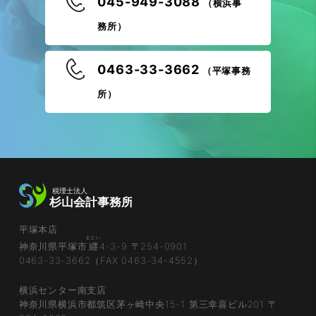
045-949-3088
（横浜事
務所）
0463-33-3662
（平塚事務
所）
平塚本店
まとい
神奈川県平塚市
纒
4-3-9 〒254-0901
0463-33-3662（FAX 0463-34-4552）
横浜センター南支店
神奈川県横浜市都筑区茅ヶ崎中央15-1 第三幸喜ビル201 〒