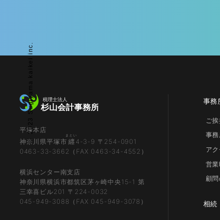
© 2023 Sugiyama kaikei inc.
事務
ご挨
平塚本店
事務
まとい
神奈川県平塚市
纒
4-3-9 〒254-0901
アク
0463-33-3662（FAX 0463-34-4552）
営業
横浜センター南支店
顧問
神奈川県横浜市都筑区茅ヶ崎中央15-1 第
三幸喜ビル201 〒224-0032
045-949-3088（FAX 045-949-3078）
相続