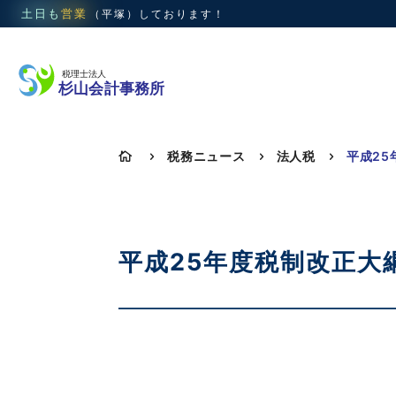
土日も
営業
（平塚）
しております！
税務ニュース
法人税

5
5
5
平成25年度税制改正大