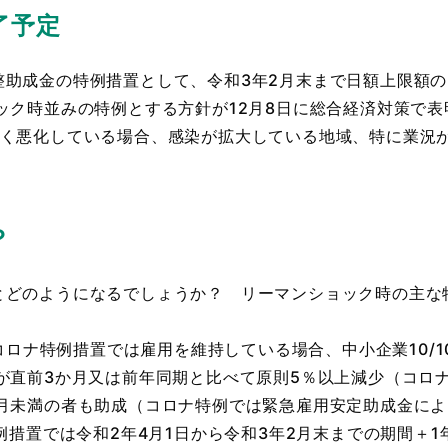
了予定
整助成金の特例措置として、令和3年2月末まで日額上限額の
ック時並みの特例とする方針が12月8日に総合経済対策で表
きく悪化している場合、感染が拡大している地域、特に業況
？
どのようになるでしょうか？ リーマンショック時の主な
（コロナ特例措置では雇用を維持している場合、中小企業10/1
が直前3か月又は前年同期と比べて原則5％以上減少（コロナ
か月未満の者も助成（コロナ特例では緊急雇用安定助成金に
措置では令和2年4月1日から令和3年2月末までの期間＋1年1