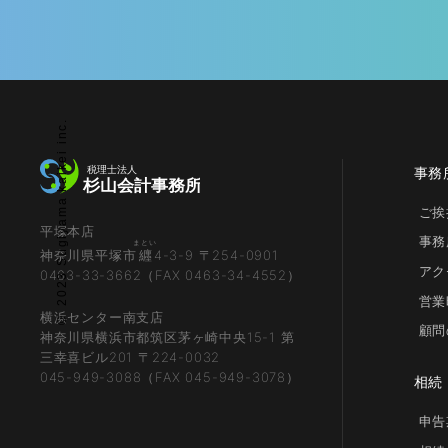
© 2023 Sugiyama kaikei inc.
事務
ご挨
平塚本店
事務
まとい
神奈川県平塚市
纒
4-3-9 〒254-0901
アク
0463-33-3662（FAX 0463-34-4552）
営業
横浜センター南支店
顧問
神奈川県横浜市都筑区茅ヶ崎中央15-1 第
三幸喜ビル201 〒224-0032
045-949-3088（FAX 045-949-3078）
相続
申告