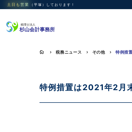
土日も
営業
（平塚）
しております！
税務ニュース
その他

5
5
5
特例措置は2021年2月