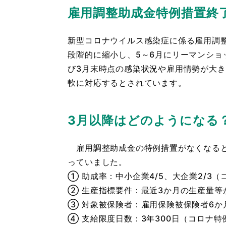
雇用調整助成金特例措置終
新型コロナウイルス感染症に係る雇用調
段階的に縮小し、5～6月にリーマンショ
び3月末時点の感染状況や雇用情勢が大
軟に対応するとされています。
3月以降はどのようになる
雇用調整助成金の特例措置がなくなると
っていました。
① 助成率：中小企業4/5、大企業2/3
② 生産指標要件：最近3か月の生産量等
③ 対象被保険者：雇用保険被保険者6
④ 支給限度日数：3年300日（コロナ特例