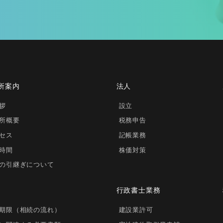
所案内
法人
拶
設立
所概要
税務申告
セス
記帳業務
時間
株価対策
の引継ぎについて
行政書士業務
期限（相続の流れ）
建設業許可